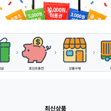
〉
〉
〉
발급
포인트충전
상품구매
최신상품