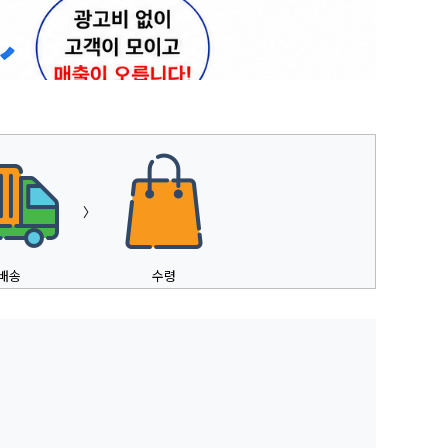
〉
배송
수령