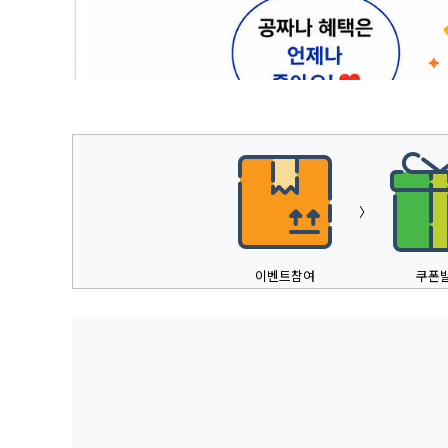
1
2
3
4
5
〉
이벤트참여
쿠폰